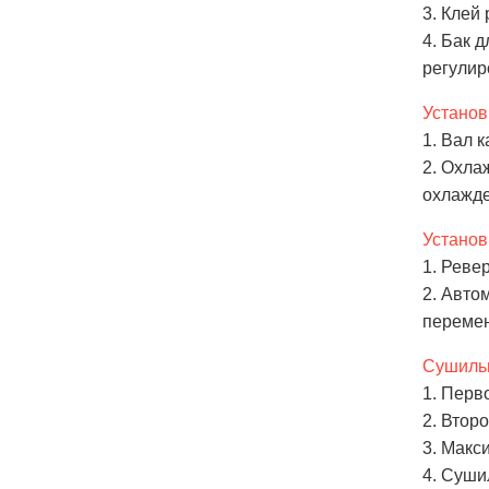
3. Клей
4. Бак 
регулир
Установ
1. Вал 
2. Охла
охлажде
Установ
1. Реве
2. Авто
перемен
Сушильн
1. Перв
2. Втор
3. Макс
4. Суши