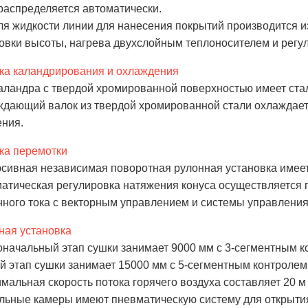
 распределяется автоматически.
для жидкости линии для нанесения покрытий производится
овки высоты, нагрева двухслойным теплоносителем и регу
ка каландрирования и охлаждения
каландра с твердой хромированной поверхностью имеет ста
ждающий валок из твердой хромированной стали охлаждает
ния.
ка перемотки
рсивная независимая поворотная рулонная установка имеет
матическая регулировка натяжения конуса осуществляется
ного тока с векторным управлением и системы управления
ая установка
оначальный этап сушки занимает 9000 мм с 3-сегментным 
ой этап сушки занимает 15000 мм с 5-сегментным контроле
имальная скорость потока горячего воздуха составляет 20 м /
льные камеры имеют пневматическую систему для открытия