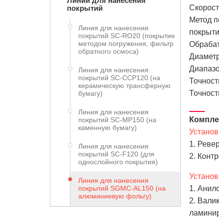
Линии для нанесения
Скорост
покрытий
Метод п
Линия для нанесения
покрыт
покрытий SC-RO20 (покрытие
методом погружения, фильтр
Обрабат
обратного осмоса)
Диаметр
Диапазо
Линия для нанесения
покрытий SC-CCP120 (на
Точност
керамическую трансферную
Точност
бумагу)
Линия для нанесения
Компле
покрытий SC-MP150 (на
каменную бумагу)
Установ
1. Реве
Линия для нанесения
покрытий SC-F120 (для
2. Конт
однослойного покрытия)
Установ
Линия для нанесения
покрытий SGMC-AL150 (на
1. Анил
алюминиевую фольгу)
2. Вали
ламинир