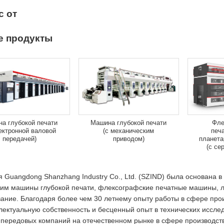
с от
е продукты
а глубокой печати
Машина глубокой печати
Фле
ектронной валовой
(с механическим
печ
передачей)
приводом)
планета
(с се
 Guangdong Shanzhang Industry Co., Ltd. (SZIND) была основана в
им машины глубокой печати, флексографские печатные машины, л
ание. Благодаря более чем 30 летнему опыту работы в сфере про
лектуальную собственность и бесценный опыт в технических иссле
 передовых компаний на отечественном рынке в сфере производств