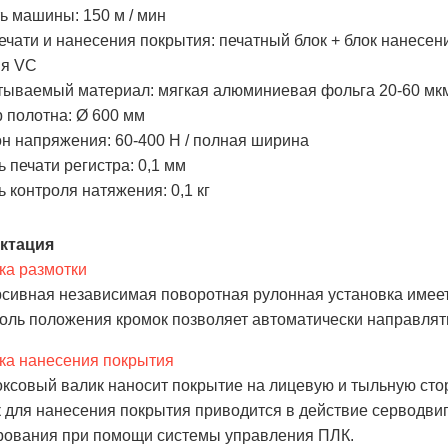
ь машины: 150 м / мин
ечати и нанесения покрытия: печатный блок + блок нанесен
ия VC
ываемый материал: мягкая алюминиевая фольга 20-60 мкм
 полотна: Ø 600 мм
н напряжения: 60-400 Н / полная ширина
ь печати регистра: 0,1 мм
ь контроля натяжения: 0,1 кг
ктация
ка размотки
рсивная независимая поворотная рулонная установка имеет
роль положения кромок позволяет автоматически направлять
ка нанесения покрытия
оксовый валик наносит покрытие на лицевую и тыльную сто
к для нанесения покрытия приводится в действие серводвиг
ования при помощи системы управления ПЛК.