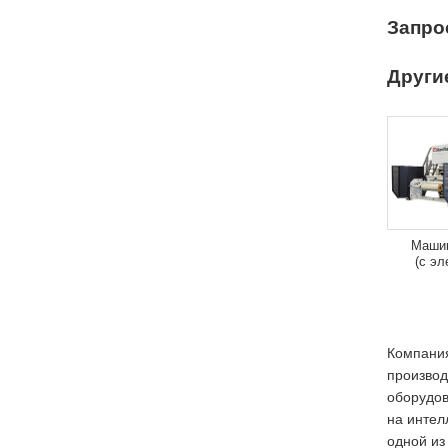
Запро
Други
Машин
(с эл
Компания
производ
оборудов
на интел
одной из