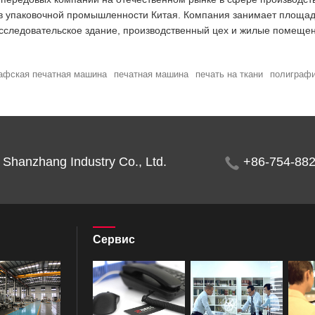
 в упаковочной промышленности Китая. Компания занимает площад
сследовательское здание, производственный цех и жилые помещен
афская печатная машина
печатная машина
печать на ткани
полиграфи
Shanzhang Industry Co., Ltd.
+86-754-88
Сервис