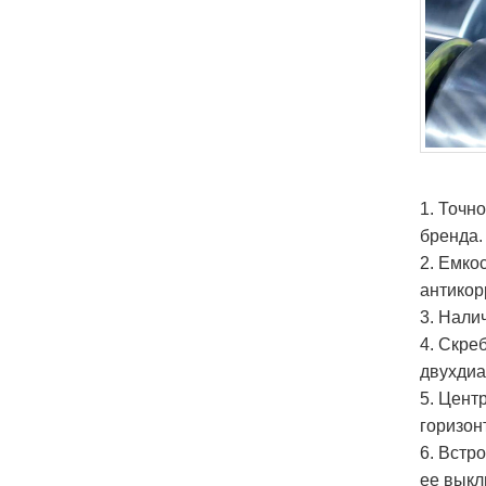
1. Точн
бренда.
2. Емко
антикор
3. Нали
4. Скре
двухдиа
5. Цент
горизон
6. Встр
ее выкл