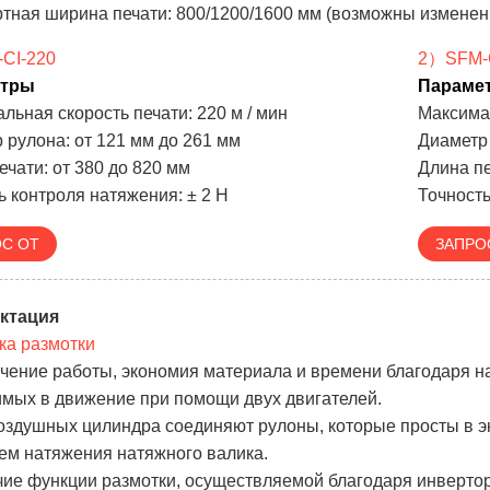
тная ширина печати: 800/1200/1600 мм (возможны изменения
CI-220
2）SFM-C
етры
Параме
льная скорость печати: 220 м / мин
Максимал
 рулона: от 121 мм до 261 мм
Диаметр 
ечати: от 380 до 820 мм
Длина пе
ь контроля натяжения: ± 2 Н
Точность
С ОТ
ЗАПРО
ктация
ка размотки
гчение работы, экономия материала и времени благодаря н
мых в движение при помощи двух двигателей.
воздушных цилиндра соединяют рулоны, которые просты в 
ем натяжения натяжного валика.
чие функции размотки, осуществляемой благодаря инверто