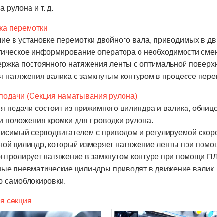
 рулона и т. д.
ка перемотки
чие в установке перемотки двойного вала, приводимых в д
ическое информирование оператора о необходимости сме
ержка постоянного натяжения ленты с оптимальной поверх
я натяжения валика с замкнутым контуром в процессе пере
подачи (Секция наматывания рулона)
ия подачи состоит из прижимного цилиндра и валика, облиц
и положения кромки для проводки рулона.
висимый серводвигателем с приводом и регулируемой скор
ой цилиндр, который измеряет натяжение ленты при помо
онтролирует натяжение в замкнутом контуре при помощи ПЛ
ные пневматические цилиндры приводят в движение валик,
 самоблокировки.
я секция