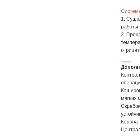
Систем
1. Суши
работы,
2. Проц
темпера
отрицат
Дополн
Контрол
операци
Каширов
мягких 
Скребок
устойчи
Коронат
Централ