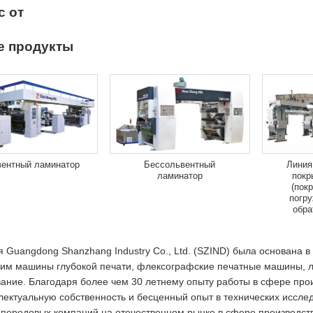
с от
е продукты
вентный ламинатор
Бессольвентный
Линия
ламинатор
покр
(пок
погр
обра
 Guangdong Shanzhang Industry Co., Ltd. (SZIND) была основана в
им машины глубокой печати, флексографские печатные машины, л
ание. Благодаря более чем 30 летнему опыту работы в сфере про
лектуальную собственность и бесценный опыт в технических иссле
 передовых компаний на отечественном рынке в сфере производств