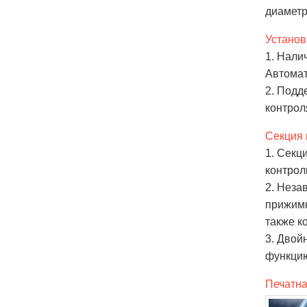
диаметра
Установ
1. Нали
Автомат
2. Подд
контрол
Секция 
1. Секц
контрол
2. Неза
прижимн
также к
3. Двой
функцию
Печатна