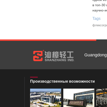
в топ-30
научно-и
Tags
флексогр
Guangdong 
Производственные возможности