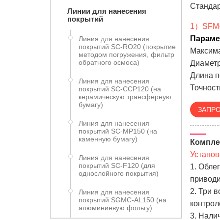
Стандар
Линии для нанесения
покрытий
1）SFM-
Парам
Линия для нанесения
покрытий SC-RO20 (покрытие
Максима
методом погружения, фильтр
обратного осмоса)
Диаметр
Длина п
Линия для нанесения
Точност
покрытий SC-CCP120 (на
керамическую трансферную
бумагу)
ЗАПРО
Линия для нанесения
покрытий SC-MP150 (на
каменную бумагу)
Компле
Установ
Линия для нанесения
покрытий SC-F120 (для
1. Обле
однослойного покрытия)
приводи
2. Три 
Линия для нанесения
покрытий SGMC-AL150 (на
контрол
алюминиевую фольгу)
3. Нали