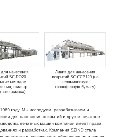
 для нанесения
Линия для нанесения
ытий SC-RO20
покрытий SC-CCP120 (на
рытие методом
керамическую
ужения, фильтр
трансферную бумагу)
тного осмоса)
 1989 году. Мы исследуем, разрабатываем и
инии для нанесения покрытий и другое печатное
изводства печатных машин компания имеет права
дованиях и разработках. Компания SZIND стала
а печатного и упаковочного оборудования и вошла