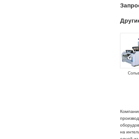
Запро
Други
Соль
Компания
производ
оборудов
на интел
одной из